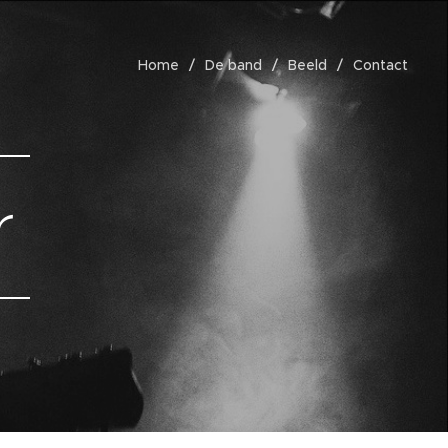
Home
De band
Beeld
Contact
r
!