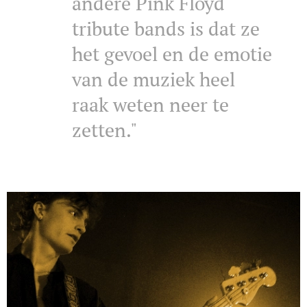
andere Pink Floyd
tribute bands is dat ze
het gevoel en de emotie
van de muziek heel
raak weten neer te
zetten."